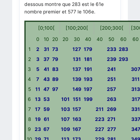
dessous montre que 283 est le 61e
nombre premier et 577 le 106e.
[0;100[
[100;200[
[200;300[
[30
0
10
20
20
30
40
40
50
60
60
1
2
31
73
127
179
233
283
2
3
37
79
131
181
239
293
3
5
41
83
137
191
241
30
4
7
43
89
139
193
251
311
5
11
47
97
149
197
257
31
6
13
53
101
151
199
263
317
7
17
59
103
157
211
269
33
8
19
61
107
163
223
271
33
9
23
67
109
167
227
277
34
10
29
71
113
173
229
281
34