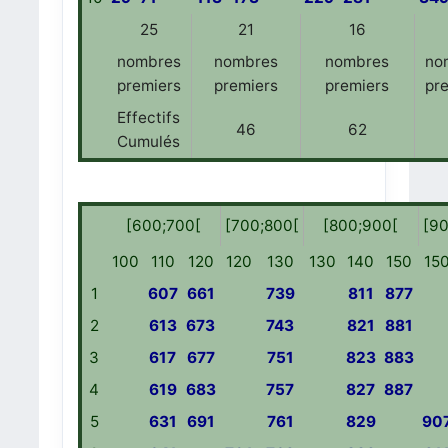
25
21
16
nombres
nombres
nombres
no
premiers
premiers
premiers
pr
Effectifs
46
62
Cumulés
[600;700[
[700;800[
[800;900[
[90
100
110
120
120
130
130
140
150
15
1
607
661
739
811
877
2
613
673
743
821
881
3
617
677
751
823
883
4
619
683
757
827
887
5
631
691
761
829
90