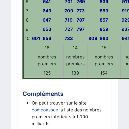
6
641
701
769
839
91
7
643
709
773
853
91
8
647
719
787
857
92
9
653
727
797
859
93
10
601
659
733
809
863
94
16
14
15
nombres
nombres
nombres
n
premiers
premiers
premiers
p
125
139
154
Compléments
On peut trouver sur le site
compoassoe
la liste des nombres
premiers inférieurs à 1 000
milliards.