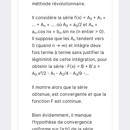
méthode révolutionnaire.
Il considère la série f(x) = A
+ A
+
0
1
... + A
+ .... où A
= a
/2 et A
=
n
0
0
n
a
.cos nx + b
.sin nx (n entier > 0).
n
n
Il suppose que les A
tendent vers
n
0 (quand n → ∞) et intègre deux
fois terme à terme sans justifier la
légitimité de cette intégration, pour
obtenir la série : F(x) = B + B'.x +
A
.x²/2 - A
- A
/4 - A
/9 -...
0
1
2
3
Il montre alors que la série
obtenue, est convergente et que la
fonction F est continue.
Bien évidemment, il manque
l'hypothèse de convergence
uniforme sur [a;b] de la série.