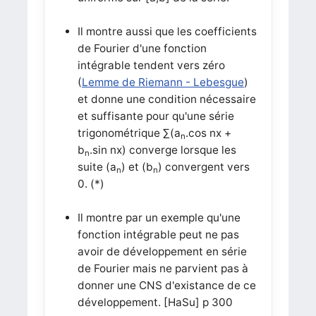
Il montre aussi que les coefficients
de Fourier d'une fonction
intégrable tendent vers zéro
(
Lemme de Riemann - Lebesgue
)
et donne une condition nécessaire
et suffisante pour qu'une série
trigonométrique ∑(a
.cos nx +
n
b
.sin nx) converge lorsque les
n
suite (a
) et (b
) convergent vers
n
n
0. (*)
Il montre par un exemple qu'une
fonction intégrable peut ne pas
avoir de développement en série
de Fourier mais ne parvient pas à
donner une CNS d'existance de ce
développement. [HaSu] p 300