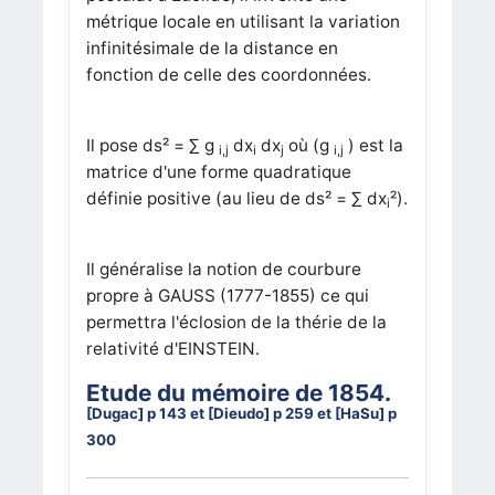
métrique locale en utilisant la variation
infinitésimale de la distance en
fonction de celle des coordonnées.
Il pose ds² = ∑ g
dx
dx
où (g
) est la
i,j
i
j
i,j
matrice d'une forme quadratique
définie positive (au lieu de ds² = ∑ dx
²).
i
Il généralise la notion de courbure
propre à GAUSS (1777-1855) ce qui
permettra l'éclosion de la thérie de la
relativité d'EINSTEIN.
Etude du mémoire de 1854.
[Dugac] p 143 et [Dieudo] p 259 et [HaSu] p
300