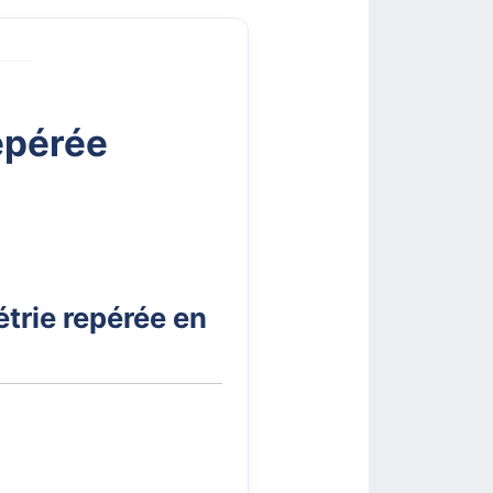
epérée
étrie repérée en