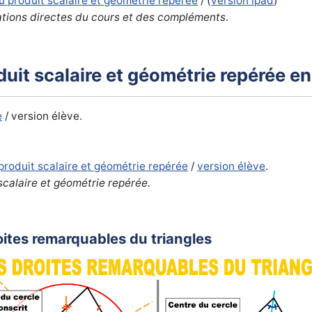
u produit scalaire et géométrie repérée
/ (
version ipad
)
ations directes du cours et des compléments
.
duit scalaire et géométrie repérée e
e
/ version élève.
produit scalaire et géométrie repérée
/
version élève
.
scalaire et géométrie repérée.
oites remarquables du triangles