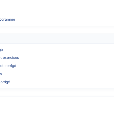
programme
gé
et exercices
et corrigé
és
orrigé