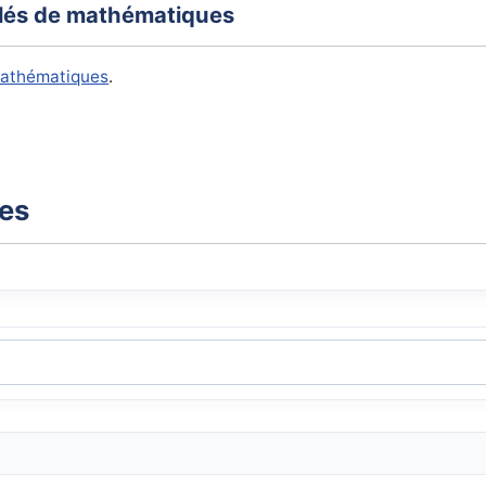
illés de mathématiques
mathématiques
.
xes