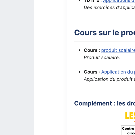
TD n°2
:
Applications d
Des exercices d'applic
Cours sur le pro
Cours
:
produit scalair
Produit scalaire.
Cours
:
Application du 
Application du produit 
Complément : les dr