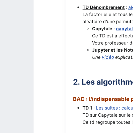
TD Dénombrement
:
a
La factorielle et tous 
aléatoire d'une permuta
Capytale :
capytal
Ce TD est a effect
Votre professeur 
Jupyter et les No
Une
vidéo
explicat
2. Les algorithm
BAC : L'indispensable 
TD 1
:
Les suites : calc
TD sur Capytale sur le 
Ce td regroupe toutes 