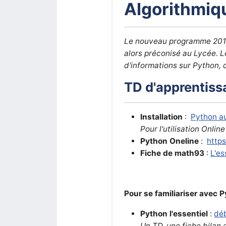
Algorithmiq
Le nouveau programme 2017 n
alors préconisé au Lycée. L
d'informations sur Python, 
TD d'apprentiss
Installation
:
Python a
Pour l'utilisation Onlin
Python Oneline
:
https:
Fiche de math93
:
L'es
Pour se familiariser avec 
P
ython l'essentiel
:
déb
Un TD, une fiche bilan 