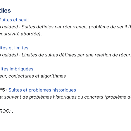
iles
Suites et seuil
 guidés) : Suites définies par récurrence, problème de seuil 
récursivité abordée)
.
ites et limites
s guidés)
:
Limites de suites définies par une relation de récu
ites imbriquées
eur, conjectures et algorithmes
n°5
:
Suites et problèmes historiques
nt souvent de
problèmes historiques ou concrets (problème de 
ROC) ,