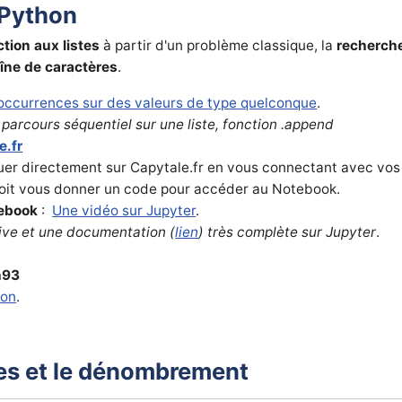
 Python
ction aux listes
à partir d'un problème classique, la
recherch
îne de caractères
.
ccurrences sur des valeurs de type quelconque
.
, parcours séquentiel sur une liste, fonction .append
e.fr
uer directement sur Capytale.fr en vous connectant avec vos
doit vous donner un code pour accéder au Notebook.
tebook
:
Une vidéo sur Jupyter
.
ive et une documentation (
lien
) très complète sur Jupyter
.
h93
hon
.
mes et le dénombrement