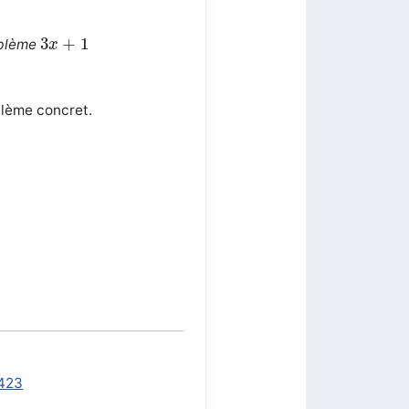
3
x
+
1
3
+
1
oblème
x
blème concret.
0423