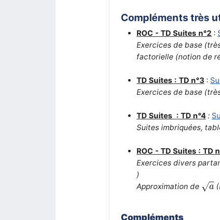
Compléments très ut
ROC - TD Suites n°2
:
Exercices de base (très
factorielle (notion de 
TD Suites : TD n°3
:
Su
Exercices de base
(trè
TD Suites
: TD n°4
:
Su
Suites imbriquées, tabl
ROC - TD Suites : TD 
Exercices divers parta
)
a
√
Approximation de
(
a
Compléments