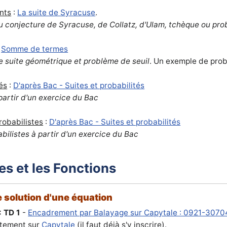
nts
:
La suite de Syracuse
.
u conjecture de Syracuse, de Collatz, d'Ulam, tchèque ou pr
:
Somme de termes
 suite géométrique et problème de seuil
. Un exemple de pro
és
:
D'après Bac - Suites et probabilités
 partir d'un exercice du Bac
robabilistes
:
D'après Bac - Suites et probabilités
abilistes à partir d'un exercice du Bac
es et les Fonctions
 solution d'une équation
: TD 1
-
Encadrement par Balayage sur Capytale : 0921-307
ctement sur
Capytale
(il faut déjà s'y inscrire).