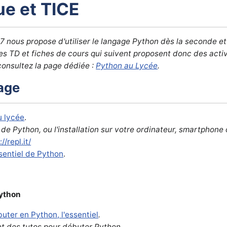
ue et TICE
ous propose d'utiliser le langage Python dès la seconde et d
es TD et fiches de cours qui suivent proposent donc des activ
consultez la page dédiée :
Python au Lycée
.
age
u lycée
.
e de Python, ou l'installation sur votre ordinateur, smartphone 
//repl.it/
sentiel de Python
.
Python
uter en Python, l'essentiel
.
et des tutos pour débuter Python.