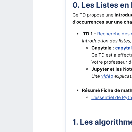
0. Les Listes en
Ce TD propose une
introdu
d'occurrences sur une cha
TD 1
-
Recherche des o
Introduction des listes
Capytale :
capytal
Ce TD est a effect
Votre professeur 
Jupyter et les No
Une
vidéo
explicat
Résumé
Fiche de mat
L'essentiel de Pyt
1. Les algorith