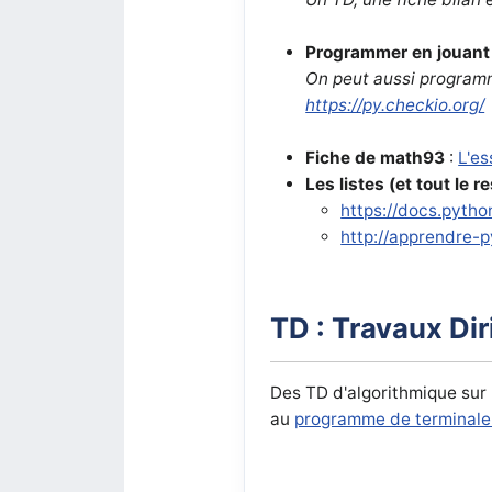
Programmer en jouant
On peut aussi program
https://py.checkio.org/
Fiche de math93
:
L'es
Les listes (et tout le r
https://docs.python
http://apprendre-
TD : Travaux Di
Des TD d'algorithmique sur
au
programme de terminale 