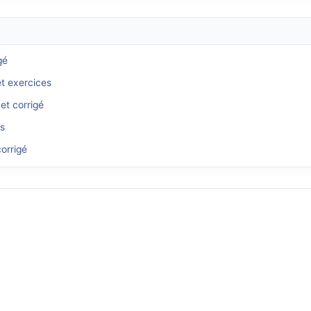
gé
et exercices
et corrigé
és
orrigé