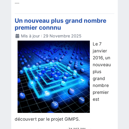
....
Un nouveau plus grand nombre
premier connnu
Détails
Mis à jour : 29 Novembre 2025
Le 7
janvier
2016, un
nouveau
plus
grand
nombre
premier
est
découvert par le projet GIMPS.