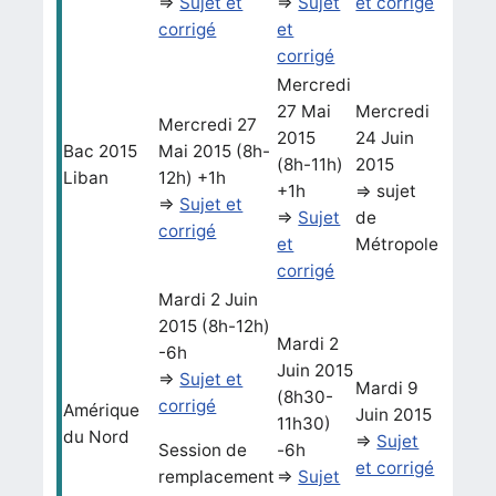
=>
Sujet et
=>
Sujet
et corrigé
corrigé
et
corrigé
Mercredi
27 Mai
Mercredi
Mercredi 27
2015
24 Juin
Bac 2015
Mai 2015 (8h-
(8h-11h)
2015
Liban
12h) +1h
+1h
=> sujet
=>
Sujet et
=>
Sujet
de
corrigé
et
Métropole
corrigé
Mardi 2 Juin
2015 (8h-12h)
Mardi 2
-6h
Juin 2015
=>
Sujet et
Mardi 9
(8h30-
corrigé
Amérique
Juin 2015
11h30)
du Nord
=>
Sujet
Session de
-6h
et corrigé
remplacement
=>
Sujet