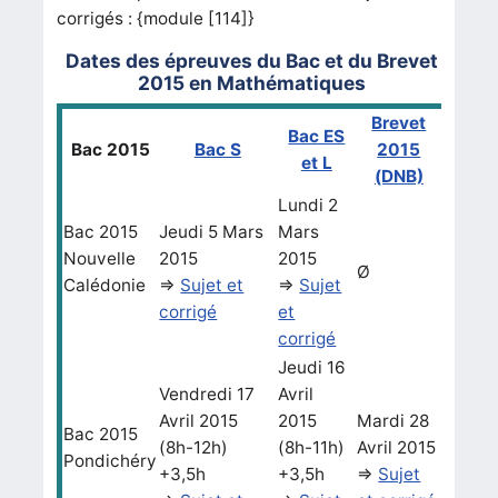
corrigés : {module [114]}
Dates des épreuves du Bac et du Brevet
2015 en Mathématiques
Brevet
Bac ES
Bac 2015
Bac S
2015
et L
(DNB)
Lundi 2
Bac 2015
Jeudi 5 Mars
Mars
Nouvelle
2015
2015
Ø
Calédonie
=>
Sujet et
=>
Sujet
corrigé
et
corrigé
Jeudi 16
Vendredi 17
Avril
Avril 2015
2015
Mardi 28
Bac 2015
(8h-12h)
(8h-11h)
Avril 2015
Pondichéry
+3,5h
+3,5h
=>
Sujet