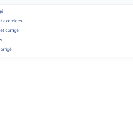
gé
et exercices
et corrigé
és
orrigé