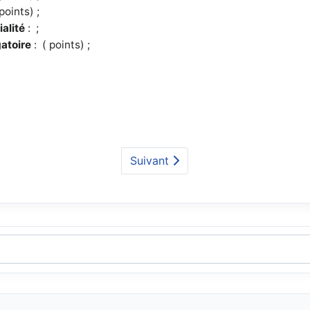
points) ;
alité
: ;
atoire
: ( points) ;
Suivant