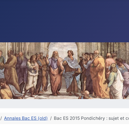
Annales Bac ES (old)
Bac ES 2015 Pondichéry : sujet et c