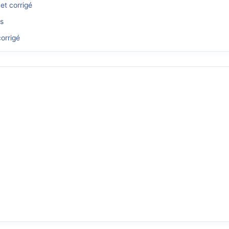
et corrigé
és
orrigé