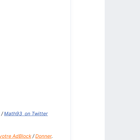
k
/
Math93 on Twitter
votre AdBlock
/
Donner
.