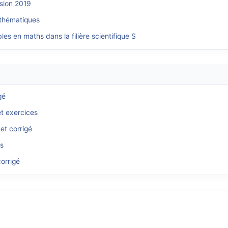
sion 2019
athématiques
es en maths dans la filière scientifique S
gé
et exercices
et corrigé
és
orrigé