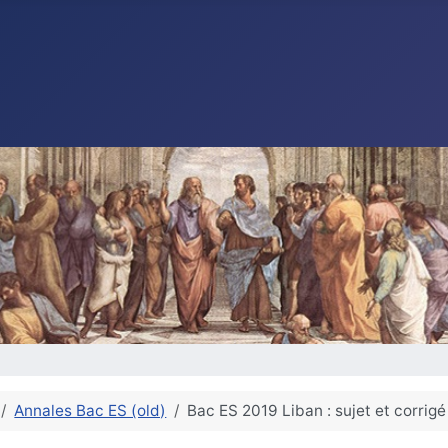
Annales Bac ES (old)
Bac ES 2019 Liban : sujet et corri