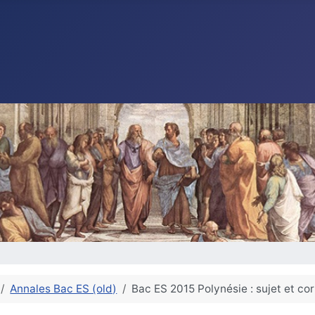
Annales Bac ES (old)
Bac ES 2015 Polynésie : sujet et co