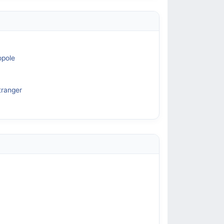
opole
tranger