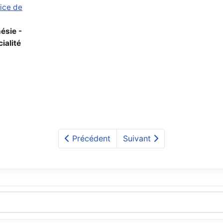
cice de
ésie -
ialité
Précédent
Suivant