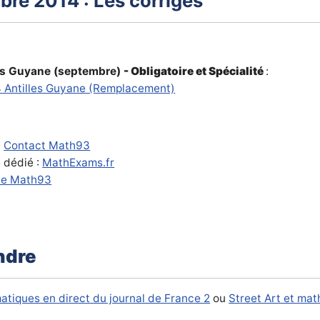
bre 2014 : Les corrigés
les Guyane (septembre)
- Obligatoire et Spécialité
:
4 Antilles Guyane (Remplacement)
:
Contact Math93
e dédié :
MathExams.fr
de Math93
ndre
tiques en direct du journal de France 2
ou
Street Art et ma