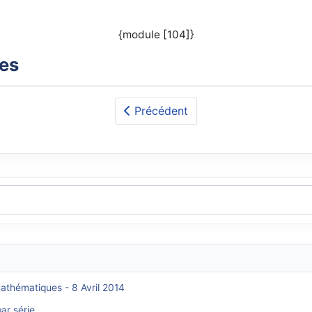
{module [104]}
xes
Précédent
mathématiques - 8 Avril 2014
ar série