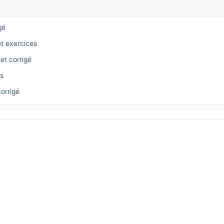
gé
et exercices
et corrigé
és
orrigé