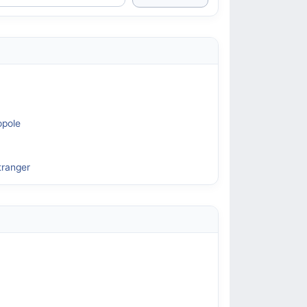
opole
tranger