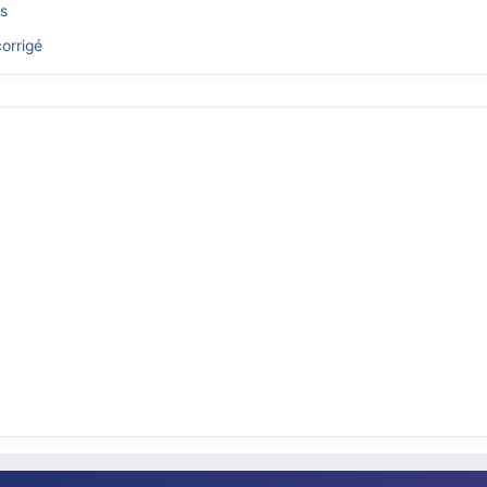
és
orrigé