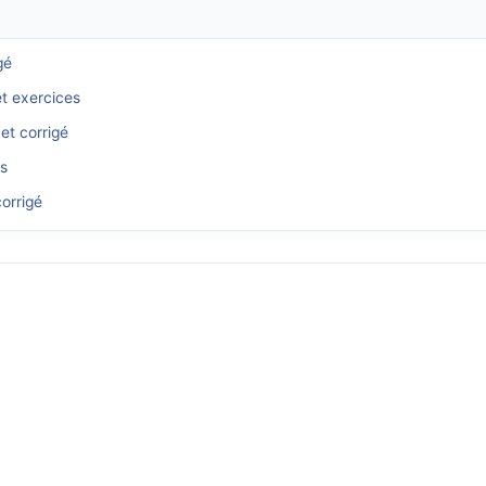
gé
et exercices
et corrigé
és
orrigé