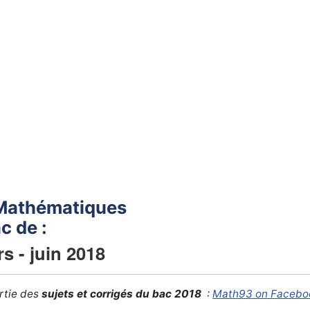
Mathématiques
c de :
s - juin 2018
ortie des
sujets et corrigés du bac 2018
:
Math93 on Facebo