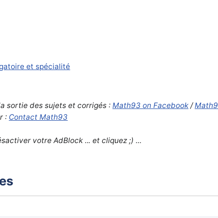
gatoire et spécialité
a sortie des sujets et corrigés :
Math93 on Facebook
/
Math9
r :
Contact Math93
désactiver votre AdBlock
..
. et cliquez ;) ...
xes