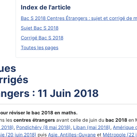
Index de l'article
Bac S 2018 Centres Étrangers : sujet et corrigé de 
Sujet Bac S 2018
Corrigé Bac S 2018
Toutes les pages
ues
rrigés
ngers : 11 Juin 2018
our réviser le bac 2018 en maths.
ns les
centres étrangers
avant celle de juin du
bac 2018
en 
r 2018)
,
Pondichéry (8 mai 2018)
,
Liban (mai 2018)
,
Amérique 
ie (20 juin 2018)
puis
Asie, Antilles-Guyane
et
Métropole (22 