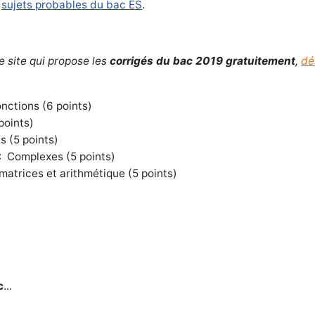
/
sujets probables du bac ES
.
e site qui propose les
corrigés du bac 2019 gratuitement
,
dé
onctions (6 points)
points)
s (5 points)
: Complexes (5 points)
 matrices et arithmétique (5 points)
c
...