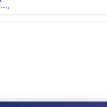
és
orrigé