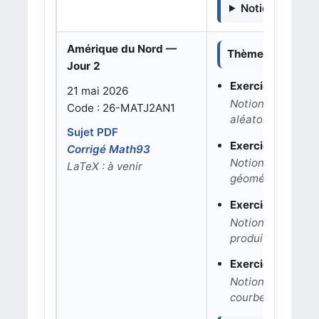
Notions détaill
Amérique du Nord —
Thèmes dominant
Jour 2
Exercice 1 — 4 po
21 mai 2026
Notions : arbre p
Code : 26-MATJ2AN1
aléatoire, espér
Sujet PDF
Exercice 2 — 6 p
Corrigé Math93
Notions : dérivat
LaTeX : à venir
géométrique, som
Exercice 3 — 5 p
Notions : coordon
produit scalaire,
Exercice 4 — 5 p
Notions : logarit
courbe, intégratio