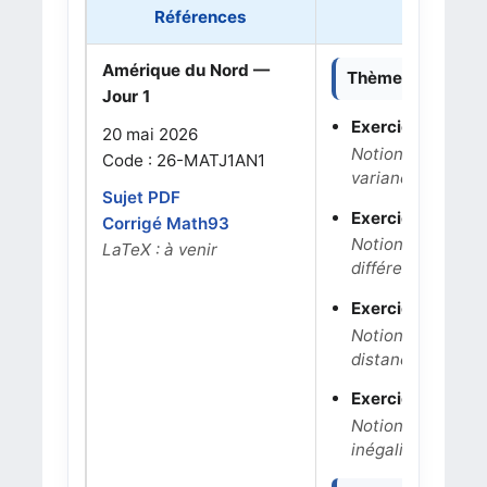
Références
Amérique du Nord —
Thèmes dominant
Jour 1
Exercice 1 — 6 po
20 mai 2026
Notions : arbre p
Code : 26-MATJ1AN1
variance et Bie
Sujet PDF
Exercice 2 — 4 p
Corrigé Math93
Notions : suite r
LaTeX : à venir
différentielle de
Exercice 3 — 5 p
Notions : coordon
distance point-pl
Exercice 4 — 5 p
Notions : logarit
inégalité.