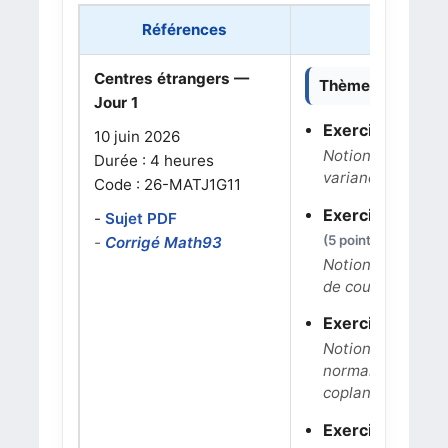
Références
Centres étrangers —
Thèmes dominant
Jour 1
Exercice 1 : pro
10 juin 2026
Notions : arbre p
Durée : 4 heures
variance, inégali
Code : 26-MATJ1G11
Exercice 2 : vrai
-
Sujet PDF
(5 points)
-
Corrigé Math93
Notions : équation
de courbes, suit
Exercice 3 : gé
Notions : coordo
normal, équation 
coplanaires.
Exercice 4 : fon