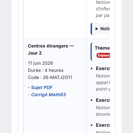
Notions : limites
d'inflexion, inég
par parties.
Notions détaill
Centres étrangers —
Thèmes dominant
Jour 2
Espace
Probabilités
11 juin 2026
Exercice 1 : gé
Durée : 4 heures
Notions : points 
Code : 26-MATJ2G11
appartenance d'un
-
Sujet PDF
point-plan.
-
Corrigé Math93
Exercice 2 : pro
Notions : arbre po
binomiale, espér
Exercice 3 : fon
Notions : fonctio