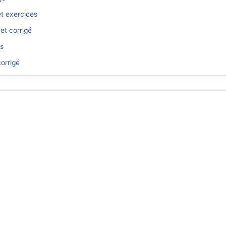
et exercices
et corrigé
és
orrigé