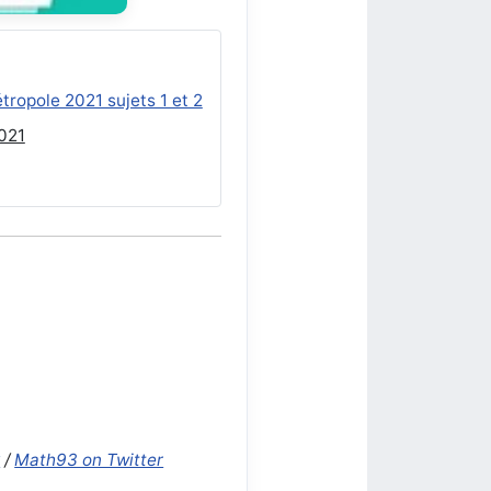
tropole 2021 sujets 1 et 2
2021
k
/
Math93 on Twitter