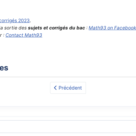
 corrigés 2023
.
la sortie des
sujets et corrigés du bac
:
Math93 on Faceboo
r :
Contact Math93
xes
Précédent