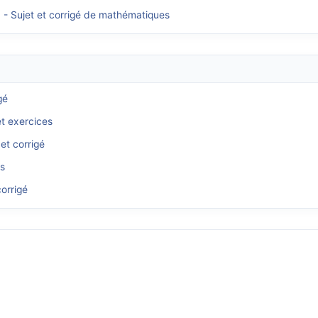
1 - Sujet et corrigé de mathématiques
gé
et exercices
et corrigé
és
orrigé