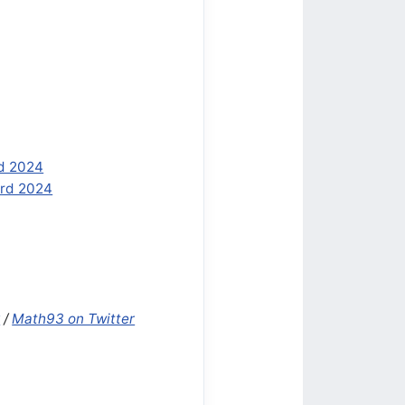
rd 2024
ord 2024
k
/
Math93 on Twitter