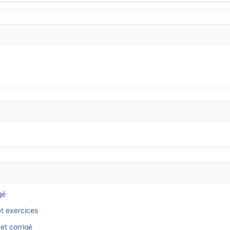
gé
et exercices
et corrigé