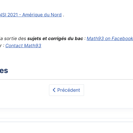
 NSI 2021 - Amérique du Nord
.
la sortie des
sujets et corrigés du bac
:
Math93 on Faceboo
r :
Contact Math93
xes
Précédent