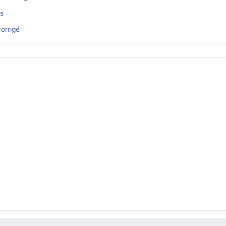
és
orrigé