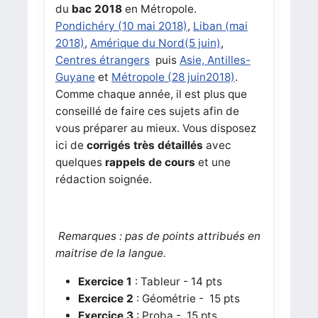
du
bac 2018
en Métropole.
Pondichéry (10 mai 2018)
,
Liban (mai
2018)
,
Amérique du Nord(5 juin)
,
Centres étrangers
puis
Asie, Antilles-
Guyane
et
Métropole (28 juin2018)
.
Comme chaque année, il est plus que
conseillé de faire ces sujets afin de
vous préparer au mieux. Vous disposez
ici de
corrigés très détaillés
avec
quelques
rappels de cours
et une
rédaction soignée.
Remarques : pas de points attribués en
maitrise de la langue.
Exercice 1
: Tableur - 14 pts
Exercice 2
: Géométrie - 15 pts
Exercice 3
: Proba - 15 pts