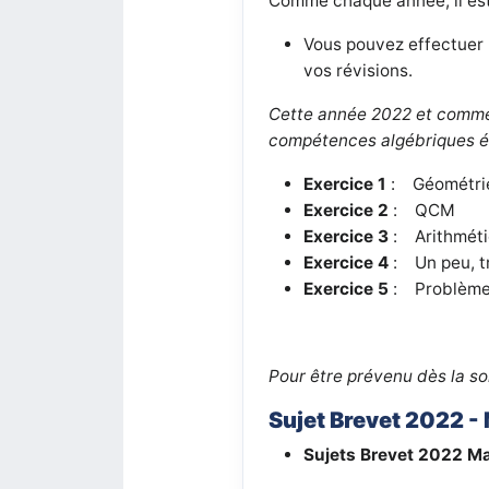
Comme chaque année, il est 
Vous pouvez effectuer l
vos révisions.
Cette année 2022 et comme 
compétences algébriques év
Exercice 1
: Géométri
Exercice 2
:
QCM
Exercice 3
: Arithmét
Exercice 4
:
Un peu, t
Exercice 5
:
Problème,
Pour être prévenu dès la s
Sujet Brevet 2022 -
Sujets Brevet 2022
Ma