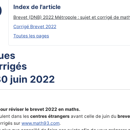
Index de l'article
)
Brevet (DNB) 2022 Métropole : sujet et corrigé de mat
Corrigé Brevet 2022
Toutes les pages
ues
rrigés
30 juin 2022
our réviser le brevet 2022 en maths.
ulent dans les
centres étrangers
avant celle de juin du
brev
rrigés sur
www.math93.com
.