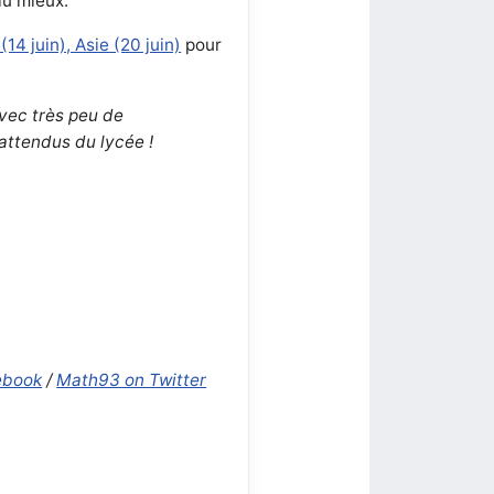
au mieux.
14 juin), Asie (20 juin)
pour
vec très peu de
attendus du lycée !
ebook
/
Math93 on Twitter