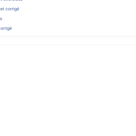
et corrigé
és
orrigé