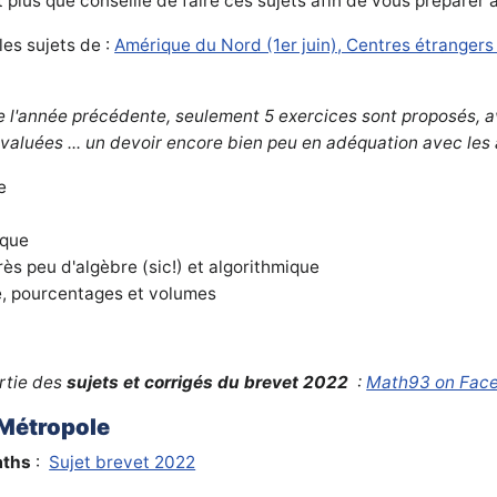
plus que conseillé de faire ces sujets afin de vous préparer 
es sujets de :
Amérique du Nord (1er juin), Centres étrangers (
l'année précédente, seulement 5 exercices sont proposés, a
aluées ... un devoir encore bien peu en adéquation avec les 
e
ique
rès peu d'algèbre (sic!) et algorithmique
 pourcentages et volumes
ortie des
sujets et corrigés du brevet 2022
:
Math93 on Fac
 Métropole
ths
:
Sujet brevet 2022