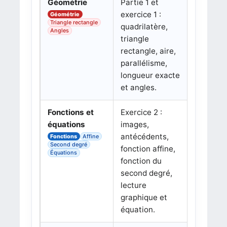
Géométrie
Partie 1 et
exercice 1 :
Géométrie
Triangle rectangle
quadrilatère,
Angles
triangle
rectangle, aire,
parallélisme,
longueur exacte
et angles.
Fonctions et
Exercice 2 :
équations
images,
antécédents,
Fonctions
Affine
Second degré
fonction affine,
Équations
fonction du
second degré,
lecture
graphique et
équation.