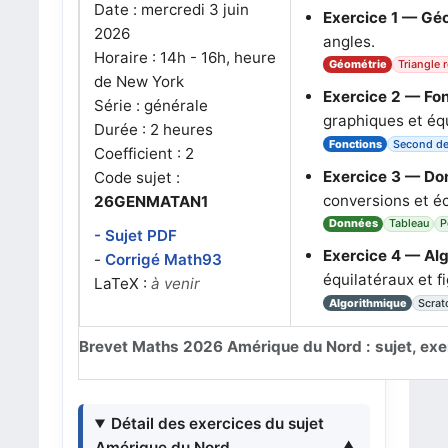
Date : mercredi 3 juin
Exercice 1 — Géo
2026
angles.
Horaire : 14h - 16h, heure
Géométrie
Triangle 
de New York
Exercice 2 — Fon
Série : générale
graphiques et éq
Durée : 2 heures
Fonctions
Second de
Coefficient : 2
Exercice 3 — Don
Code sujet :
conversions et éc
26GENMATAN1
Données
Tableau
P
- Sujet PDF
Exercice 4 — Alg
-
Corrigé Math93
équilatéraux et f
LaTeX :
à venir
Algorithmique
Scrat
Brevet Maths 2026 Amérique du Nord : sujet, exer
Détail des exercices du sujet
Amérique du Nord