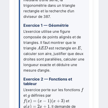
trigonométrie dans un triangle
rectangle et la recherche d’un
diviseur de 387.
Exercice 1 — Géométrie
L’exercice utilise une figure
composée de points alignés et de
triangles. Il faut montrer que le
A
E
D
E
triangle
est rectangle en
,
A
E
D
E
calculer son aire, justifier que deux
droites sont parallèles, calculer une
longueur exacte et déduire une
mesure d’angle.
Exercice 2 — Fonctions et
tableur
f
L’exercice porte sur les fonctions
f
g
et
définies par
g
f
(
x
)
=
(
x
−
1
)
(
x
+
3
)
(
)
=
(
−
1
)
(
+
3
)
et
f
x
x
x
g
(
x
)
=
2
x
+
1
(
)
=
2
+
1
. Il demande de
g
x
x