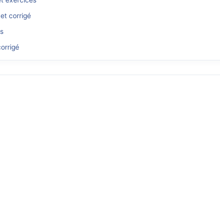
et exercices
et corrigé
és
orrigé