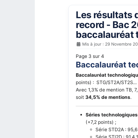
Les résultats 
record - Bac 2
baccalauréat 
Mis à jour : 29 Novembre 2
Page 3 sur 4
Baccalauréat t
Baccalauréat technologiq
points) : STG/ST2A/ST2S...
Avec 1,3% de mention TB, 7
soit
34,5% de mentions
.
Séries technologiques 
(+7,2 points) ;
Série STD2A : 95,6
Série STI2D : 91,4 