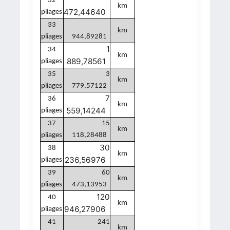
32
km
472,44640
pliages
33
km
pliages
944,89281
1
34
km
889,78561
pliages
35
3
km
pliages
779,57122
7
36
km
559,14244
pliages
37
15
km
pliages
118,28488
30
38
km
236,56976
pliages
39
60
km
pliages
473,13953
120
40
km
946,27906
pliages
41
241
km