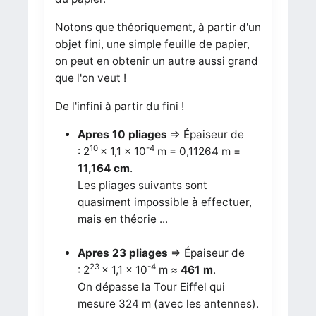
Notons que théoriquement, à partir d'un
objet fini, une simple feuille de papier,
on peut en obtenir un autre aussi grand
que l'on veut !
De l'infini à partir du fini !
Apres 10 pliages
=> Épaiseur de
10
-4
:
2
×
1,1 ×
10
m = 0,11264 m =
11,164 cm
.
Les pliages suivants sont
quasiment impossible à effectuer,
mais en théorie ...
Apres 23 pliages
=> Épaiseur de
23
-4
:
2
× 1,1 × 10
m ≈
461 m
.
On dépasse la Tour Eiffel qui
mesure 324 m (avec les antennes).