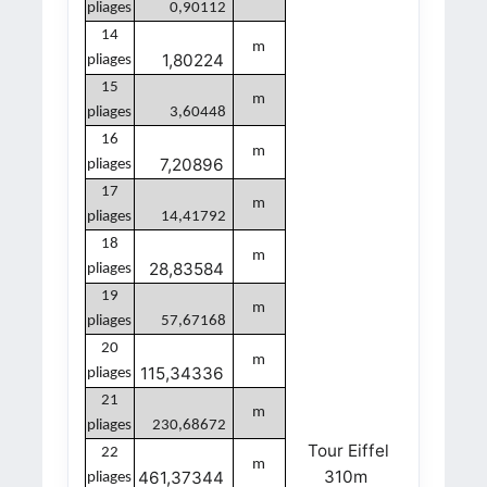
pliages
0,90112
14
m
1,80224
pliages
15
m
pliages
3,60448
16
m
7,20896
pliages
17
m
pliages
14,41792
18
m
28,83584
pliages
19
m
pliages
57,67168
20
m
115,34336
pliages
21
m
pliages
230,68672
Tour Eiffel
22
m
310m
461,37344
pliages