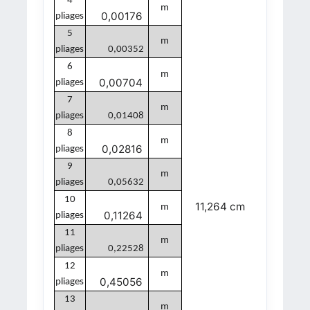
4
m
0,00176
pliages
5
m
pliages
0,00352
6
m
0,00704
pliages
7
m
pliages
0,01408
8
m
0,02816
pliages
9
m
pliages
0,05632
10
11,264 cm
m
0,11264
pliages
11
m
pliages
0,22528
12
m
0,45056
pliages
13
m