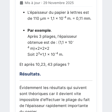
Mis à jour : 29 Novembre 2025
L’épaisseur du papier à lettres est
-4
de 110 µm = 1,1 × 10
m. = 0,11 mm.
Par exemple
.
Après 3 pliages, l'épaisseur
-
obtenue est de : (
1,1 × 10
4
m)×2
×2
×2
3
-4
Soit 2
×
1,1 ×
10
m.
Et après 10,23, 43 pliages ?
Résultats.
Évidemment les résultats qui suivent
sont théoriques car il devient vite
impossible d'effectuer le pliage du fait
de l'épaisseur rapidement importante
du papier.