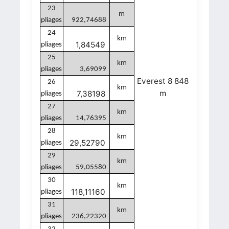
23
m
pliages
922,74688
24
km
1,84549
pliages
25
km
pliages
3,69099
Everest 8 848
26
km
m
7,38198
pliages
27
km
pliages
14,76395
28
km
29,52790
pliages
29
km
pliages
59,05580
30
km
118,11160
pliages
31
km
pliages
236,22320