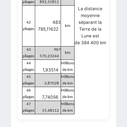
pliages
892,55811
La distance
moyenne
483
séparant la
42
km
785,11622
Terre de la
pliages
Lune est
de 384 400 km
43
967
km
pliages
570,23244
44
Millions
1,93514
pliages
de km
45
Millions
pliages
3,87028
de km
46
Millions
7,74056
pliages
de km
47
Millions
pliages
15,48112
de km