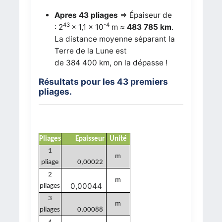
Apres 43 pliages
=> Épaiseur de
43
-4
:
2
× 1,1 × 10
m
≈
483 785 km
.
La distance moyenne séparant la
Terre de la Lune est
de 384 400 km, on la dépasse !
Résultats pour les 43 premiers
pliages.
Pliages
Epaisseur
Unité
1
m
pliage
0,00022
2
m
0,00044
pliages
3
m
pliages
0,00088