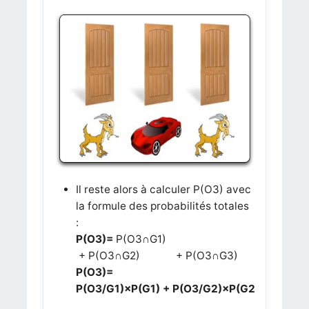
Il reste alors à calculer P(O3) avec
la formule des probabilités totales
:
P(
O3
)=
P(
O3
∩G1)
+
P(
O3
∩G2) +
P(
O3
∩G3)
P(
O3
)=
P(
O3/G1)×P(G1) +
P(
O3/G2)×P(G2)
+
P(
O3/G