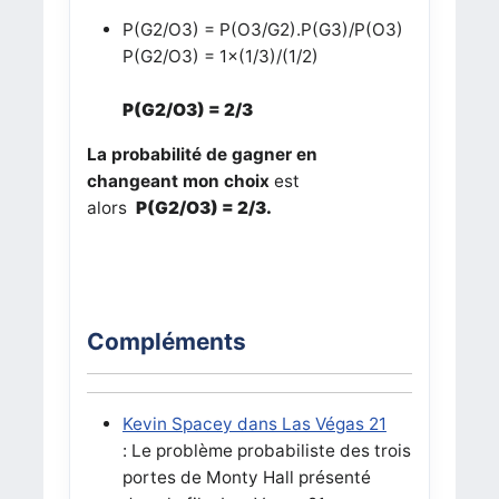
P(G2/O3) = P(O3/G2
).P(G3)/P(O3)
P(G2/O3) = 1
×(1/3)/(1/2)
P(G2/O3) = 2/3
La probabilité de gagner en
changeant mon choix
est
alors
P(G2/O3) = 2/3.
Compléments
Kevin Spacey dans Las Végas 21
: Le problème probabiliste des trois
portes de Monty Hall présenté