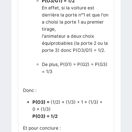
P(O3/G1) = 1/2
En effet, si la voiture est
derrière la porte n°1 et que l'on
a choisi la porte 1 au premier
tirage,
l'animateur a deux choix
équiprobables (la porte 2 ou la
porte 3) donc
P(O3/G1) = 1/2
.
De plus, P(G1) =
P(G2) =
P(G3)
= 1/3
Donc :
P(O3) =
(1/2) × (1/3) + 1 × (1/3) +
0 × (1/3)
P(O3) = 1/2
Et pour conclure :