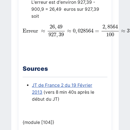
L'erreur est d'environ 927,39 -
900,9 = 26,49 euros sur 927,39
soit
Erreur
≈
26
,
49
927
,
39
≈
0
,
028564
=
2
,
8564
1
26
,
49
2
,
8564
Erreur 
≈
≈
0
,
028564
=
≈
3
100
927
,
39
Sources
JT de France 2 du 19 Février
2013
(vers 8 min 40s après le
début du JT)
{module [104]}