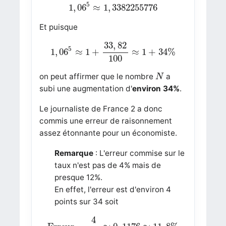
1
,
06
5
≈
1
,
3382255776
5
1
,
06
≈
1
,
3382255776
Et puisque
1
,
06
5
≈
1
+
33
,
82
100
≈
1
+
34
%
33
,
82
5
1
,
06
≈
1
+
≈
1
+
34
%
100
N
on peut affirmer que le nombre
a
N
subi une augmentation d'
environ 34%
.
Le journaliste de France 2 a donc
commis une erreur de raisonnement
assez étonnante pour un économiste.
Remarque
: L'erreur commise sur le
taux n'est pas de 4% mais de
presque 12%.
En effet, l'erreur est d'environ 4
points sur 34 soit
Erreur =
4
34
≈
0
,
1176
≈
11
,
8
%
4