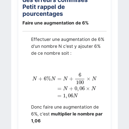
Petit rappel de
pourcentages
Faire une augmentation de 6%
Effectuer une augmentation de 6%
d'un nombre N c'est y ajouter 6%
de ce nombre soit :
N
+
6
%
N
=
N
+
6
100
×
N
=
N
+
0
,
06
×
N
=
1
,
06
6
+
6
%
=
+
×
N
N
N
N
100
=
+
0
,
06
×
N
N
=
1
,
06
N
Donc faire une augmentation de
6%, c'est
multiplier le nombre par
1,06