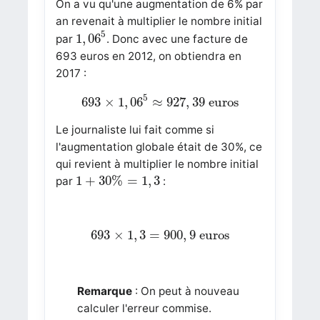
On a vu qu'une augmentation de 6% par
an revenait à multiplier le nombre initial
1
,
06
5
5
1
,
06
par
. Donc avec une facture de
693 euros en 2012, on obtiendra en
2017 :
693
×
1
,
06
5
≈
927
,
39
euros
5
693
×
1
,
06
≈
927
,
39
euros
Le journaliste lui fait comme si
l'augmentation globale était de 30%, ce
qui revient à multiplier le nombre initial
1
+
30
%
=
1
,
3
1
+
30
%
=
1
,
3
par
:
693
×
1
,
3
=
900
,
9
euros
693
×
1
,
3
=
900
,
9
euros
Remarque
: On peut à nouveau
calculer l'erreur commise.