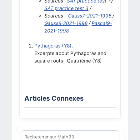
Sources
:
SAT practice test 1
/
SAT practice test 3
/
Sources
:
Gauss7-2021-1998
/
Gauss8-2021-1998
/
Pascal9-
2021-1998
Pythagoras (Y8)
.
Excerpts about Pythagoras and
square roots : Quatrième (Y8)
Articles Connexes