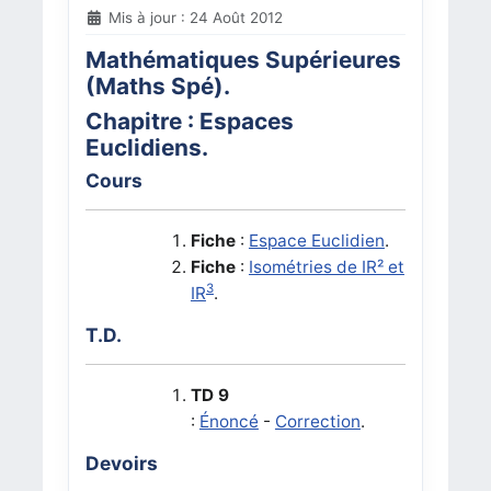
Mis à jour : 24 Août 2012
Mathématiques Supérieures
(Maths Spé).
Chapitre : Espaces
Euclidiens.
Cours
Fiche
:
Espace Euclidien
.
Fiche
:
Isométries de IR² et
3
IR
.
T.D.
TD 9
:
Énoncé
-
Correction
.
Devoirs