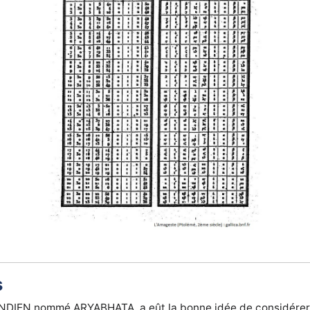
s
INDIEN nommé ARYABHATA, a eût la bonne idée de considérer 