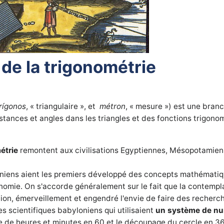
 de la trigonométrie
rígonos
, « triangulaire », et
métron
, « mesure ») est une bra
istances et angles dans les triangles et des fonctions trigonom
étrie
remontent aux civilisations Egyptiennes, Mésopotamienne
loniens aient les premiers développé des concepts mathématiq
onomie. On s'accorde généralement sur le fait que la contempl
ion, émerveillement et engendré l'envie de faire des recherche
es scientifiques babyloniens qui utilisaient
un système de nu
e de heures et minutes en 60 et le découpage du cercle en 3