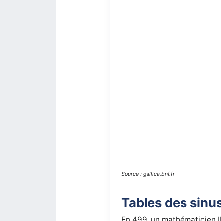
Source : gallica.bnf.fr
Tables des sinu
En 499, un mathématicien 