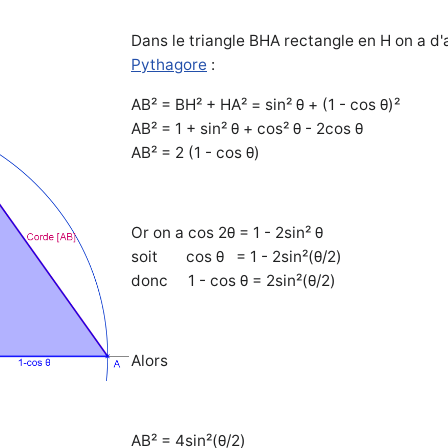
Dans le triangle BHA rectangle en H on a d'
Pythagore
:
AB² = BH² + HA² = sin² θ + (1 - cos θ)²
AB² = 1 + sin² θ + cos² θ - 2cos θ
AB² = 2 (1 - cos θ)
Or on a cos 2θ = 1 - 2sin² θ
soit cos θ = 1 - 2sin²(θ/2)
donc 1 - cos θ = 2sin²(θ/2)
Alors
AB² = 4sin²(θ/2)