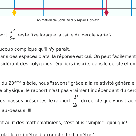
Animation de John Reid & Arpad Horvath
P
2
r
P
port
reste fixe lorsque la taille du cercle varie ?
2
r
ucoup compliqué qu'il n'y parait.
ans des espaces plats, la réponse est oui. On peut facilement
nsidérant des polygones réguliers inscrits dans le cercle et e
ème
t du 20
siècle, nous "savons" grâce à la relativité générale
 physique, le rapport n'est pas vraiment indépendant du cerc
P
2
r
P
des masses présentes, le rapport
du cercle que vous tracez
2
r
au-dessus !!!!!
t au π des mathématiciens, c'est plus "simple"...quoi que!.
plat le périmètre d'un cercle de diamètre 1.