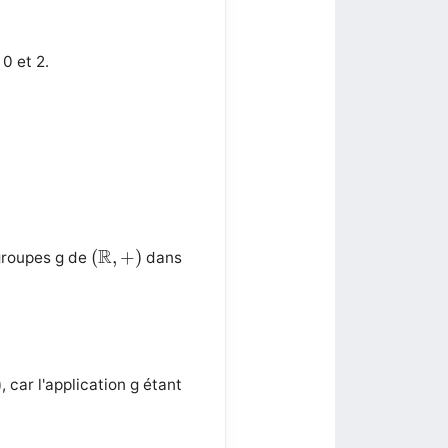
0 et 2.
(
R
,
+
)
R
(
,
+
)
groupes g de
dans
)
, car l'application g étant
k
>
0