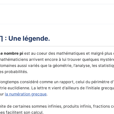
∏ : Une légende.
Le nombre pi
est au coeur des mathématiques et malgré plus d
mathématiciens arrivent encore à lui trouver quelques mystère
domaines aussi variés que la géométrie, l'analyse, les statistiq
les probabilités.
t longtemps considéré comme un rapport, celui du périmètre d'
ie euclidienne. La lettre π vient d'ailleurs de l'initiale grec
sur
la numération grecque
.
imite de certaines sommes infinies, produits infinis, fractions 
s facilitent son calcul.