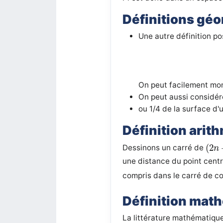
Définitions gé
Une autre définition po
On peut facilement mon
On peut aussi considére
ou 1/4 de la surface d'
Définition arit
(
2
n
(
2
Dessinons un carré de
n
une distance du point centr
compris dans le carré de co
Définition mat
La littérature mathématique