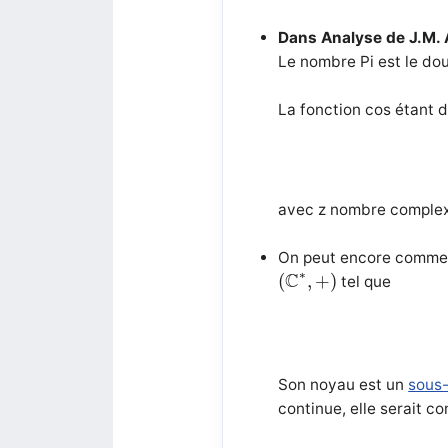
Dans Analyse de J.M. 
Le nombre Pi est le dou
La fonction cos étant dé
avec z nombre complexe
On peut encore comme 
(
C
∗
,
+
)
∗
C
(
,
+
)
tel que
Son noyau est un
sous
continue, elle serait co