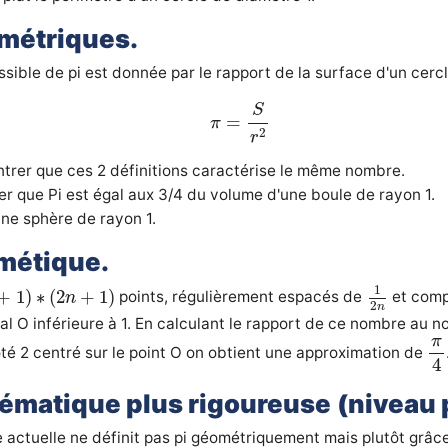
ométriques.
ssible de pi est donnée par le rapport de la surface d'un cercl
π
=
S
r
2
S
=
π
2
r
trer que ces 2 définitions caractérise le même nombre.
r que Pi est égal aux 3/4 du volume d'une boule de rayon 1.
une sphère de rayon 1.
hmétique.
1
2
n
+
1
)
∗
(
2
n
+
1
)
1
+
1
)
∗
(
2
+
1
)
points, régulièrement espacés de
et compt
n
2
n
al O inférieure à 1. En calculant le rapport de ce nombre au n
π
π
té 2 centré sur le point O on obtient une approximation de
4
hématique plus rigoureuse
(niveau 
 actuelle ne définit pas pi géométriquement mais plutôt grâce