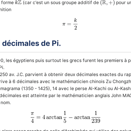
Z
R
(
,
+
)
a forme
(car c'est un sous groupe additif de
pour u
k
nition
π
=
k
2
k
=
π
2
 décimales de Pi.
0, les égyptiens puis surtout les grecs furent les premiers à 
i.
250 av. J.C. parvient à obtenir deux décimales exactes du ra
rive à 6 décimales avec le mathématicien chinois Zu Chongzhi
agrama (1350 - 1425), 14 avec le perse Al-Kachi ou Al-Kashi
décimales est atteinte par le mathématicien anglais John MAC
 nom.