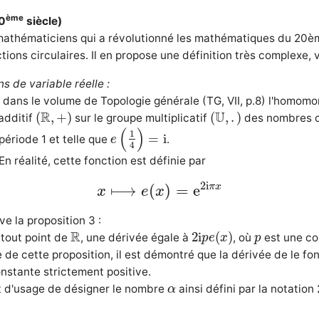
ème
20
siècle)
athématiciens qui a révolutionné les mathématiques du 20ème
tions circulaires. Il en propose une définition très complexe, 
s de variable réelle :
ini dans le volume de Topologie générale (TG, VII, p.8) l'homom
(
R
,
+
)
(
U
,
.
)
R
U
(
,
+
)
(
,
.
)
additif
sur le groupe multiplicatif
des nombres c
e
(
1
4
)
=
i
(
)
1
=
i
période 1 et telle que
.
e
4
En réalité, cette fonction est définie par
x
⟼
e
(
x
)
=
e
2
i
π
x
2
i
π
x
⟼
(
)
=
e
x
e
x
ive la proposition 3 :
2
i
p
e
(
x
)
R
p
R
2
i
(
)
 tout point de
, une dérivée égale à
, où
est une co
p
e
x
p
 de cette proposition, il est démontré que la dérivée de le fon
nstante strictement positive.
α
l est d'usage de désigner le nombre
ainsi défini par la notation 
α