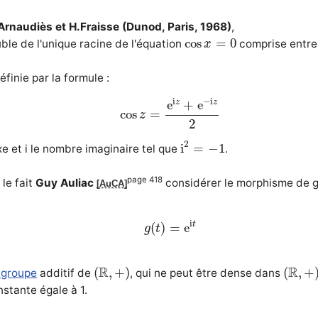
Arnaudiès et H.Fraisse (Dunod, Paris, 1968)
,
cos
x
=
0
cos
=
0
ble de l'unique racine de l'équation
comprise entre 
x
finie par la formule :
cos
z
=
e
i
z
+
e
−
i
z
2
i
−
i
e
+
e
z
z
cos
=
z
2
i
2
=
−
1
2
i
=
−
1
 et i le nombre imaginaire tel que
.
page 418
le fait
Guy Auliac
considérer le morphisme de 
[AuCA]
g
(
t
)
=
e
i
t
i
t
(
)
=
e
g
t
(
R
,
+
)
(
R
,
+
)
R
R
(
,
+
)
(
,
+
-groupe
additif de
, qui ne peut être dense dans
nstante égale à 1.
(
R
,
+
)
k
Z