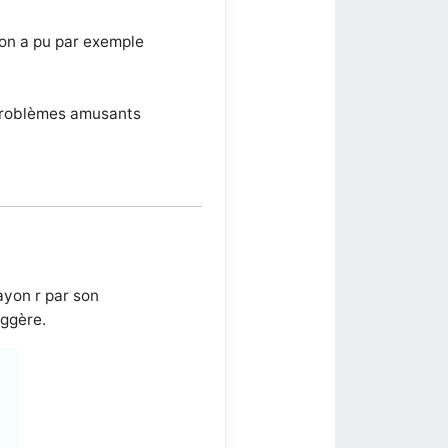
 on a pu par exemple
 problèmes amusants
ayon r par son
uggère.