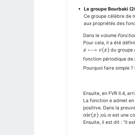
Le groupe Bourbaki (
Ce groupe célèbre de m
aux propriétés des fonc
Dans le volume
Fonction
Pour cela, il a été déf
x
⟼
e
(
x
)
⟼
(
)
du groupe 
x
e
x
fonction périodique de 
Pourquoi faire simple ? 
Ensuite, en FVR II.4, arr
La fonction e admet en
positive. Dans la preuve
α
i
e
(
x
)
α
i
(
)
;où
est une co
α
e
x
α
Ensuite, il est dit : "i