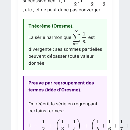
1
1
+
1
+
+
successivement
,
,
2
2
2
, etc., et ne peut donc pas converger.
Théorème (Oresme).
∑
n
=
1
∞
1
n
∞
1
∑
La série harmonique
est
n
=
1
n
divergente : ses sommes partielles
peuvent dépasser toute valeur
donnée.
Preuve par regroupement des
termes (idée d’Oresme).
On réécrit la série en regroupant
certains termes :
1
+
1
2
+
(
1
3
+
1
4
)
+
(
1
5
+
1
6
+
1
7
+
1
1
1
1
1
1
1
(
)
(
1
+
+
+
+
+
+
+
3
5
6
7
2
4