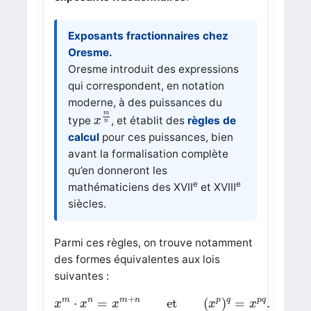
Exposants fractionnaires chez
Oresme.
Oresme introduit des expressions
qui correspondent, en notation
moderne, à des puissances du
x
m
n
m
type
, et établit des
règles de
x
n
calcul
pour ces puissances, bien
avant la formalisation complète
qu’en donneront les
e
e
mathématiciens des XVII
et XVIII
siècles.
Parmi ces règles, on trouve notamment
des formes équivalentes aux lois
suivantes :
x
m
⋅
x
n
=
x
m
+
n
et
(
x
p
)
q
=
x
p
q
.
+
m
n
m
n
p
q
p
q
⋅
=
et
(
)
=
.
x
x
x
x
x