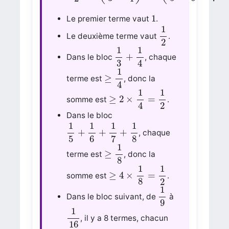
1
1
Le premier terme vaut
.
1
2
1
Le deuxième terme vaut
.
2
1
3
+
1
4
1
1
+
Dans le bloc
, chaque
3
4
≥
1
4
1
≥
terme est
, donc la
4
≥
2
×
1
4
=
1
2
1
1
≥
2
×
=
somme est
.
4
2
Dans le bloc
1
5
+
1
6
+
1
7
+
1
8
1
1
1
1
+
+
+
, chaque
5
6
7
8
≥
1
8
1
≥
terme est
, donc la
8
≥
4
×
1
8
=
1
2
1
1
≥
4
×
=
somme est
.
8
2
1
9
1
Dans le bloc suivant, de
à
9
1
16
1
, il y a 8 termes, chacun
16
≥
1
16