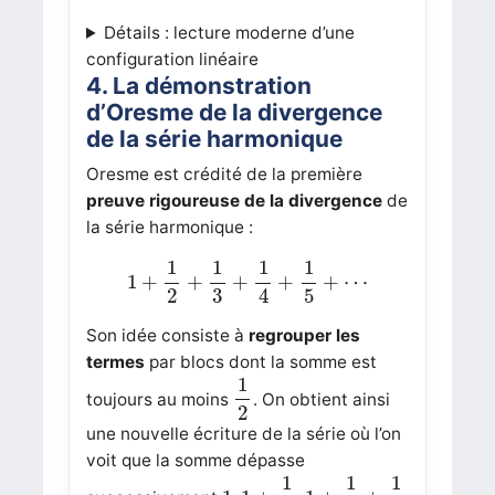
Détails : lecture moderne d’une
configuration linéaire
4. La démonstration
d’Oresme de la divergence
de la série harmonique
Oresme est crédité de la première
preuve rigoureuse de la divergence
de
la série harmonique :
1
+
1
2
+
1
3
+
1
4
+
1
5
+
⋯
1
1
1
1
1
+
+
+
+
+
⋯
3
5
2
4
Son idée consiste à
regrouper les
termes
par blocs dont la somme est
1
2
1
toujours au moins
. On obtient ainsi
2
une nouvelle écriture de la série où l’on
voit que la somme dépasse
1
+
1
2
1
+
1
2
+
1
2
1
1
1
1