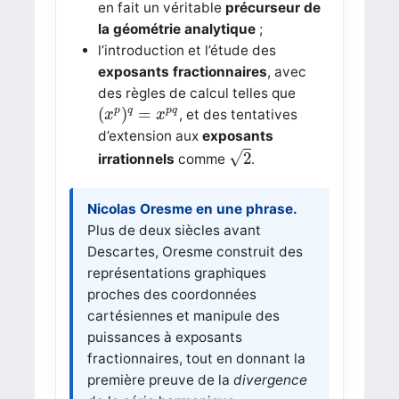
en fait un véritable
précurseur de
la géométrie analytique
;
l’introduction et l’étude des
exposants fractionnaires
, avec
des règles de calcul telles que
(
x
p
)
q
=
x
p
q
(
)
=
p
q
p
q
, et des tentatives
x
x
d’extension aux
exposants
2
√
2
irrationnels
comme
.
Nicolas Oresme en une phrase.
Plus de deux siècles avant
Descartes, Oresme construit des
représentations graphiques
proches des coordonnées
cartésiennes et manipule des
puissances à exposants
fractionnaires, tout en donnant la
première preuve de la
divergence