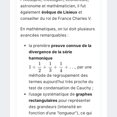
astronome et mathématicien, il fut
également
évêque de Lisieux
et
conseiller du roi de France Charles V.
En mathématiques, on lui doit plusieurs
avancées remarquables :
la première
preuve connue de la
divergence de la série
harmonique
1
+
1
2
+
1
3
+
1
4
+
…
1
1
1
1
+
+
+
+
…
, par une
3
2
4
méthode de regroupement des
termes aujourd’hui très proche du
test de condensation de Cauchy ;
l’usage systématique de
graphes
rectangulaires
pour représenter
des grandeurs (intensité en
fonction d’une “longueur”), ce qui