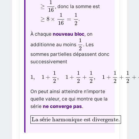
1
≥
, donc la somme est
16
≥
8
×
1
16
=
1
2
1
1
≥
8
×
=
.
16
2
À chaque
nouveau bloc
, on
1
2
1
additionne au moins
. Les
2
sommes partielles dépassent donc
successivement
1
,
1
+
1
2
,
1
+
1
2
+
1
2
,
1
+
1
2
+
1
2
+
1
2
,
…
1
1
1
1
1
1
,
1
+
,
1
+
+
,
1
+
+
+
2
2
2
2
2
On peut ainsi atteindre n’importe
quelle valeur, ce qui montre que la
série
ne converge pas
.
La série harmonique est divergente.
La s
é
rie harmonique est divergente.