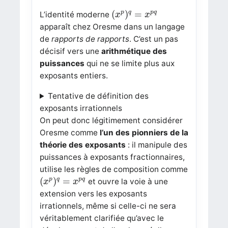
(
x
p
)
q
=
x
p
q
(
)
=
p
q
p
q
L’identité moderne
x
x
apparaît chez Oresme dans un langage
de
rapports de rapports
. C’est un pas
décisif vers une
arithmétique des
puissances
qui ne se limite plus aux
exposants entiers.
Tentative de définition des
exposants irrationnels
On peut donc légitimement considérer
Oresme comme
l’un des pionniers de la
théorie des exposants
: il manipule des
puissances à exposants fractionnaires,
utilise les règles de composition comme
(
x
p
)
q
=
x
p
q
(
)
=
p
q
p
q
et ouvre la voie à une
x
x
extension vers les exposants
irrationnels, même si celle-ci ne sera
véritablement clarifiée qu’avec le