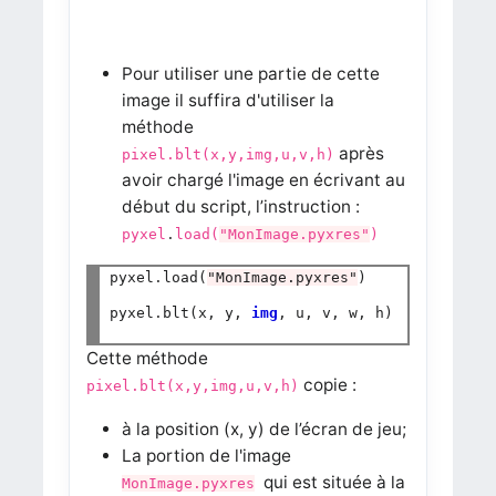
Pour utiliser une partie de cette
image il suffira d'utiliser la
méthode
après
pixel.blt(x,y,img,u,v,h)
avoir chargé l'image en écrivant au
début du script, l’instruction :
pyxel
.
load(
"MonImage.pyxres"
)
pyxel
.
load(
"MonImage.pyxres"
)

pyxel
.
blt(x, y, 
img
, u, v, w, h)

Cette méthode
copie :
pixel.blt(x,y,img,u,v,h)
à la position (x, y) de l’écran de jeu;
La portion de l'image
qui est située à la
MonImage.pyxres