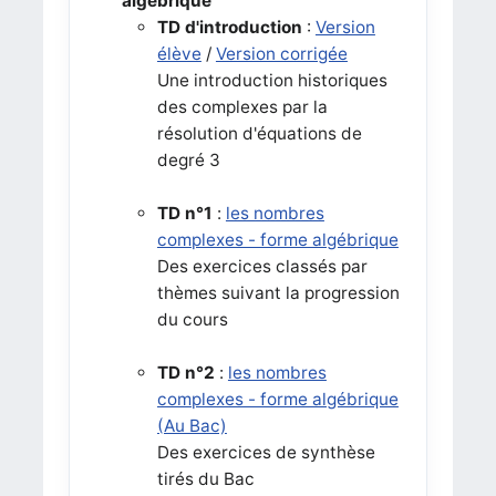
algébrique
T
D d'introduction
:
Version
élève
/
Version corrigée
Une introduction historiques
des complexes par la
résolution d'équations de
degré 3
T
D n°1
:
les nombres
complexes - forme algébrique
Des exercices classés par
thèmes suivant la progression
du cours
T
D n°2
:
les nombres
complexes - forme algébrique
(Au Bac)
Des exercices de synthèse
tirés du Bac