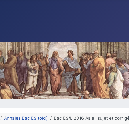
Annales Bac ES (old)
Bac ES/L 2016 Asie : sujet et corri