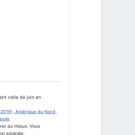
nt celle de juin en
i 2016), Amérique du Nord,
opole
.
arer au mieux. Vous
ion soignée.