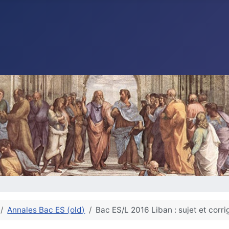
Annales Bac ES (old)
Bac ES/L 2016 Liban : sujet et cor