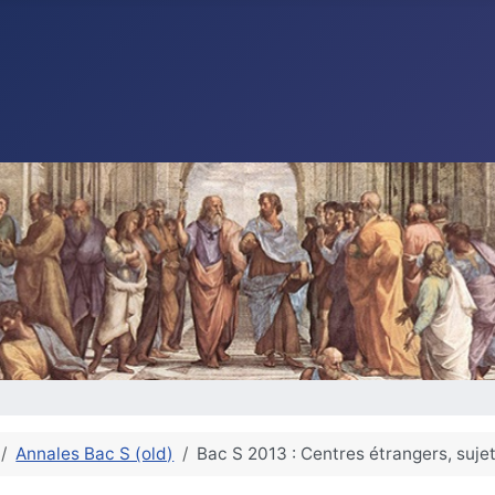
Annales Bac S (old)
Bac S 2013 : Centres étrangers, suje