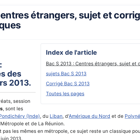
entres étrangers, sujet et corri
ques
Index de l'article
:
Bac S 2013 : Centres étrangers, sujet et
és des
sujets Bac S 2013
rs 2013.
Corrigé Bac S 2013
Toutes les pages
éats, session
rs
, sont les
Pondichéry (Inde)
, du
Liban
, d'
Amérique du Nord
et de
Polyné
Métropole et de La Réunion.
t pas les mêmes en métropole, ce sujet reste un classique pou
 juin 2013.