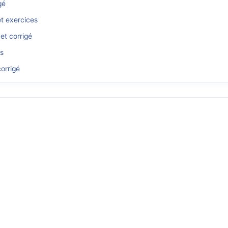
gé
et exercices
et corrigé
és
orrigé