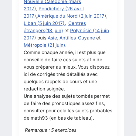
Nouvelle Calédonie (mars
2017)
,
Pondichéry (26 avril
2017)
,
Amérique du Nord (2 juin 2017)
,
Liban (5 juin 2017)
,
Centres
étrangers(13 juin)
et
Polynésie (14 juin
2017)
puis
Asie, Antilles-Guyane
et
Métropole (21 juin)
.
Comme chaque année, il est plus que
conseillé de faire ces sujets afin de
vous préparer au mieux. Vous disposez
ici de corrigés très détaillés avec
quelques rappels de cours et une
rédaction soignée.
Une analyse des sujets tombés permet
de faire des pronostiques assez fins,
consulter pour cela les sujets probables
de math93 (en bas de tableau).
Remarque : 5 exercices