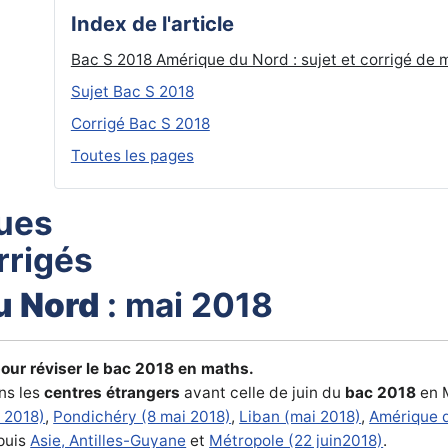
Index de l'article
Bac S 2018 Amérique du Nord : sujet et corrigé de
Sujet Bac S 2018
Corrigé Bac S 2018
Toutes les pages
ues
rrigés
u Nord
: mai 2018
our réviser le bac 2018 en maths.
ns les
centres étrangers
avant celle de juin du
bac 2018
en 
r 2018)
,
Pondichéry (8 mai 2018)
,
Liban (mai 2018)
,
Amérique 
puis
Asie, Antilles-Guyane
et
Métropole (22 juin2018)
.