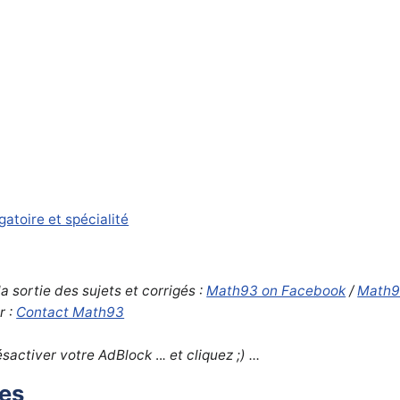
gatoire et spécialité
a sortie des sujets et corrigés :
Math93 on Facebook
/
Math9
r :
Contact Math93
désactiver votre AdBlock
..
. et cliquez ;) ...
xes