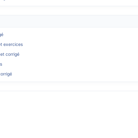
gé
et exercices
et corrigé
és
orrigé