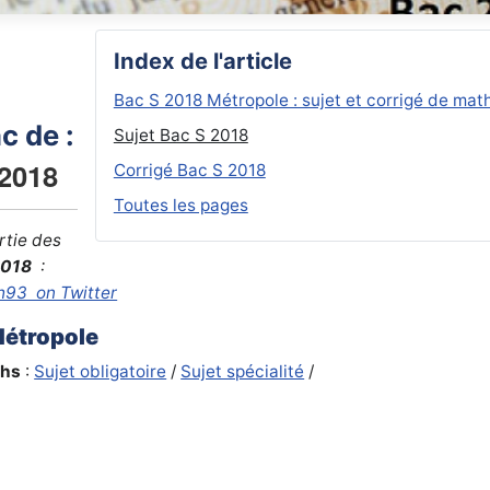
Index de l'article
Bac S 2018 Métropole : sujet et corrigé de mat
c de :
Sujet Bac S 2018
 2018
Corrigé Bac S 2018
Toutes les pages
rtie des
2018
:
h93 on Twitter
Métropole
hs
:
Sujet obligatoire
/
Sujet spécialité
/