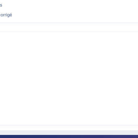
és
orrigé