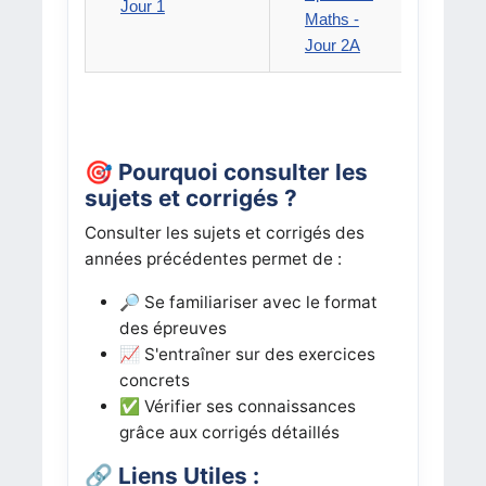
Jour 1
Maths -
Maths 
Jour 2A
2B
🎯 Pourquoi consulter les
sujets et corrigés ?
Consulter les sujets et corrigés des
années précédentes permet de :
🔎 Se familiariser avec le format
des épreuves
📈 S'entraîner sur des exercices
concrets
✅ Vérifier ses connaissances
grâce aux corrigés détaillés
🔗 Liens Utiles :