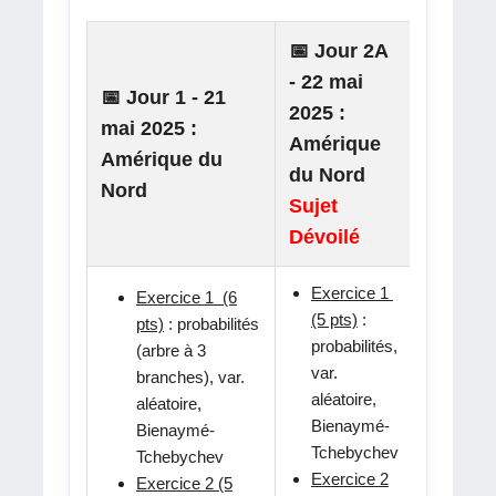
📅 Jour 2A
📅 Jour
- 22 mai
📅 Jour 1 - 21
22 mai
2025 :
mai 2025 :
: Amér
Amérique
Amérique du
du Nor
du Nord
Nord
Sujet d
Sujet
secour
Dévoilé
Exercice 1
Exercice 1 (6
(5 pts)
:
pts)
: probabilités
Exer
probabilités,
(arbre à 3
1 (5
var.
branches), var.
Fonc
aléatoire,
aléatoire,
Inté
Bienaymé-
Bienaymé-
et su
Tchebychev
Tchebychev
Exer
Exercice 2
Exercice 2 (5
(5 pt