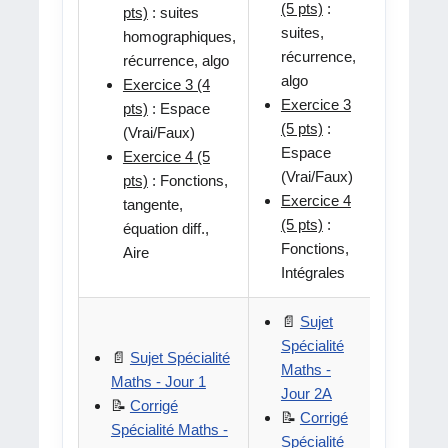
(5 pts)
:
pts)
: suites
: Es
suites,
homographiques,
(Vra
récurrence,
récurrence, algo
Exer
algo
Exercice 3 (4
(5 pt
Exercice 3
pts)
: Espace
Proba
(5 pts)
:
(Vrai/Faux)
va, l
Espace
Exercice 4 (5
bino
(Vrai/Faux)
pts)
: Fonctions,
Exer
Exercice 4
tangente,
(5 pt
(5 pts)
:
équation diff.,
Suit
Fonctions,
Aire
Intégrales
📄
Sujet
📄
Suj
Spécialité
Spécia
📄
Sujet Spécialité
Maths -
Maths 
Maths - Jour 1
Jour 2A
2B
📝
Corrigé
📝
Corrigé
📝
Cor
Spécialité Maths -
Spécialité
Spécia