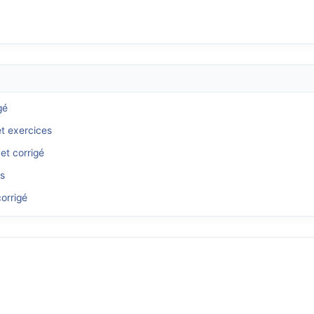
gé
et exercices
et corrigé
és
orrigé