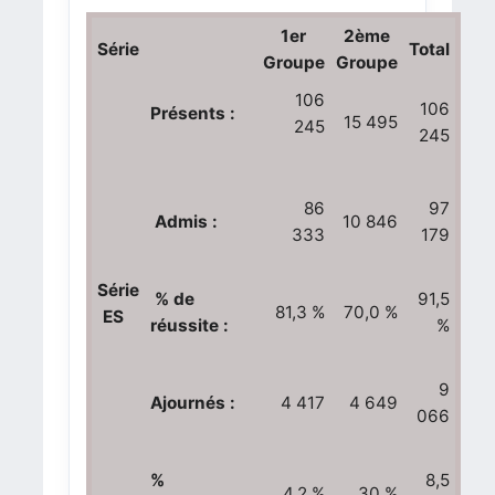
1er
2ème
Série
Total
Groupe
Groupe
106
106
Présents :
15 495
245
245
86
97
Admis :
10 846
333
179
Série
% de
91,5
81,3 %
70,0 %
ES
réussite :
%
9
Ajournés :
4 417
4 649
066
%
8,5
4,2 %
30 %