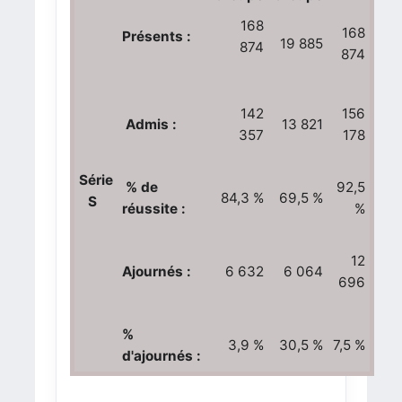
168
168
Présents :
19 885
874
874
142
156
Admis :
13 821
357
178
Série
% de
92,5
84,3 %
69,5 %
S
réussite :
%
12
Ajournés :
6 632
6 064
696
%
3,9 %
30,5 %
7,5 %
d'ajournés :