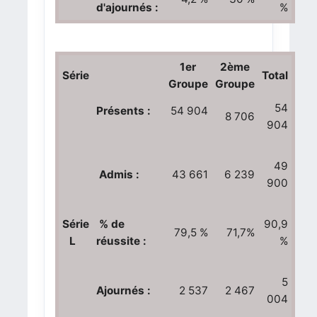
d'ajournés :
%
1er
2ème
Série
Total
Groupe
Groupe
54
Présents :
54 904
8 706
904
49
Admis :
43 661
6 239
900
Série
% de
90,9
79,5 %
71,7%
L
réussite :
%
5
Ajournés :
2 537
2 467
004