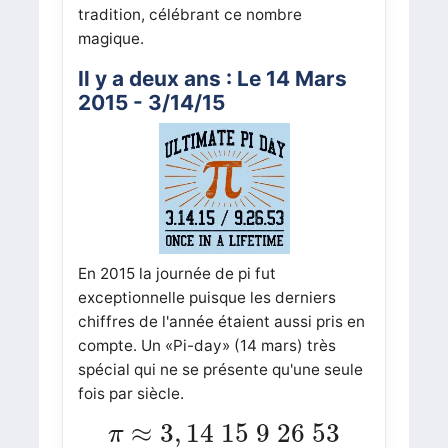
tradition, célébrant ce nombre
magique.
Il y a deux ans : Le 14 Mars
2015 - 3/14/15
En 2015 la journée de pi fut
exceptionnelle puisque les derniers
chiffres de l'année étaient aussi pris en
compte. Un «Pi-day» (14 mars) très
spécial qui ne se présente qu'une seule
fois par siècle.
π
≈
3
,
14
15
9
26
53
≈
3
,
14
15
9
26
53
π