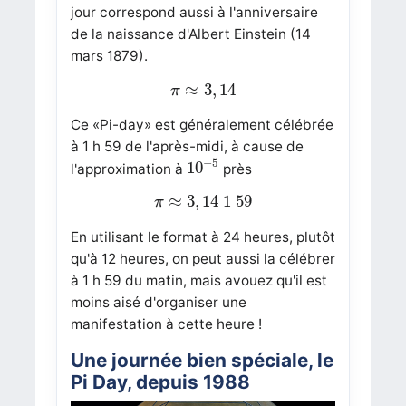
jour correspond aussi à l'anniversaire
de la naissance d'Albert Einstein (14
mars 1879).
π
≈
3
,
14
≈
3
,
14
π
Ce «Pi-day» est généralement célébrée
à 1 h 59 de l'après-midi, à cause de
10
−
5
−
5
10
l'approximation à
près
π
≈
3
,
14
1
59
≈
3
,
14
1
59
π
En utilisant le format à 24 heures, plutôt
qu'à 12 heures, on peut aussi la célébrer
à 1 h 59 du matin, mais avouez qu'il est
moins aisé d'organiser une
manifestation à cette heure !
Une journée bien spéciale, le
Pi Day, depuis 1988