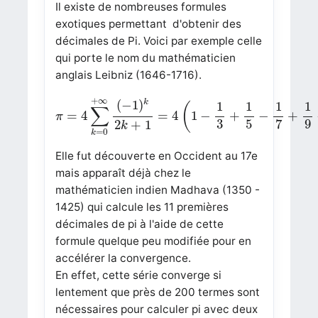
Il existe de nombreuses formules
exotiques permettant d'obtenir des
décimales de Pi. Voici par exemple celle
qui porte le nom du mathématicien
anglais Leibniz (1646-1716).
π
=
4
∑
k
=
0
+
∞
(
−
1
)
k
2
k
+
1
=
4
(
1
−
1
3
+
1
5
−
1
7
+
+
∞
(
−
1
)
k
1
1
1
1
(
∑
=
4
=
4
1
−
+
−
+
π
3
5
7
9
2
+
1
k
=
0
k
Elle fut découverte en Occident au 17e
mais apparaît déjà chez le
mathématicien indien Madhava (1350 -
1425) qui calcule les 11 premières
décimales de pi à l'aide de cette
formule quelque peu modifiée pour en
accélérer la convergence.
En effet, cette série converge si
lentement que près de
200 termes
sont
nécessaires pour calculer
pi
avec deux