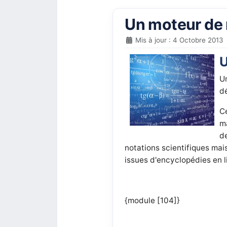
Un moteur de 
Mis à jour : 4 Octobre 2013
U
U
d
C
m
d
notations scientifiques mai
issues d'encyclopédies en li
{module [104]}