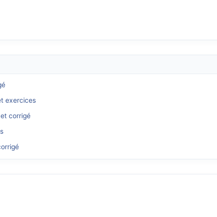
gé
et exercices
et corrigé
és
orrigé