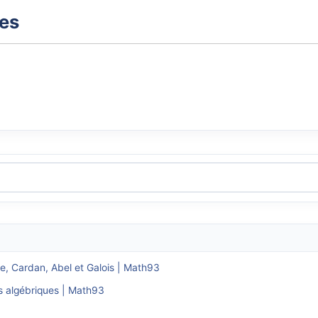
xes
ne, Cardan, Abel et Galois | Math93
ns algébriques | Math93