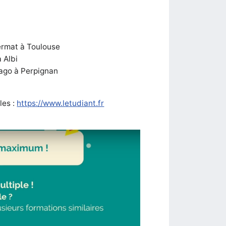
r
ermat à Toulouse
 Albi
ago à Perpignan
les :
https://www.letudiant.fr