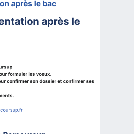
n après le bac
ntation après le
oursup
pour formuler les voeux
.
pour confirmer son dossier et confirmer ses
ments.
rcoursup.fr