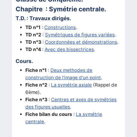
Chapitre : Symétrie centrale.
T.D. : Travaux dirigés.
TD n°1
:
Constructions
.
TD n°2
:
Symétriques de figures variées
.
TD n°3
:
Coordonnées et démonstrations
.
TD n°4
:
Avec des bissectrices
.
Cours.
Fiche n°1
:
Deux methodes de
construction de l'image d'un point
.
Fiche n°2
:
La symétrie axiale
(Rappel de
6ème).
Fiche n°3
:
Centres et axes de symétries
des figures usuelles
.
Fiche bilan du cours
:
La symétrie
centrale
.