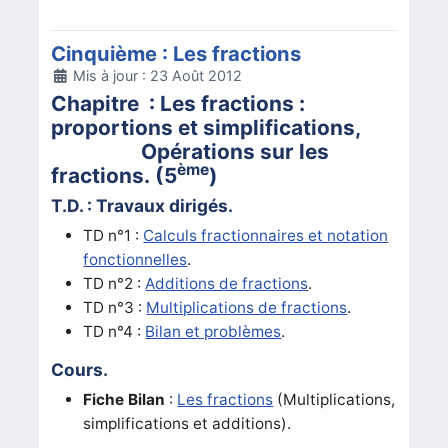
Cinquième : Les fractions
Détails
Mis à jour : 23 Août 2012
Chapitre : Les fractions :
proportions et simplifications,
Opérations sur les
ème
fractions. (5
)
T.D. : Travaux dirigés.
TD n°1 :
Calculs fractionnaires et notation
fonctionnelles
.
TD n°2 :
Additions de fractions
.
TD n°3 :
Multiplications de fractions
.
TD n°4 :
Bilan et problèmes
.
Cours.
Fiche Bilan
:
Les fractions
(Multiplications,
simplifications et additions).